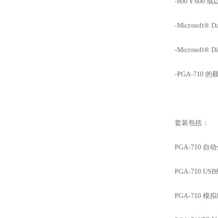
-800 x 600 或
-Microsoft® Dat
-Microsoft® Di
-PGA-710 的
套装包括：
PGA-710 
PGA-710 US
PGA-710 模