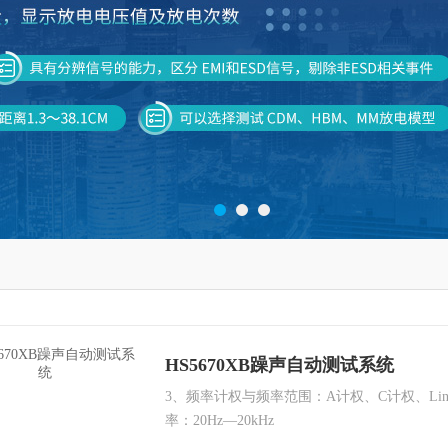
HS5670XB躁声自动测试系统
3、频率计权与频率范围：A计权、C计权、L
率：20Hz—20kHz