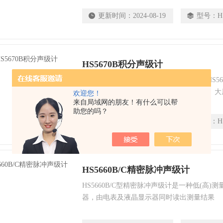
更新时间：
2024-08-19
型号：
H
HS5670B积分声级计
HS5670B型积分声级计是在我厂主导产品HS
精密声学测量仪器，具有量程动态范围大、大
欢迎您！
来自局域网的朋友！有什么可以帮
储各种数据等特点，外接滤波器能自动进行1/3
助您的吗？
RS232C串口
更新时间：
2024-08-19
型号：
H
HS5660B/C精密脉冲声级计
HS5660B/C型精密脉冲声级计是一种低(高)
器，由电表及液晶显示器同时读出测量结果