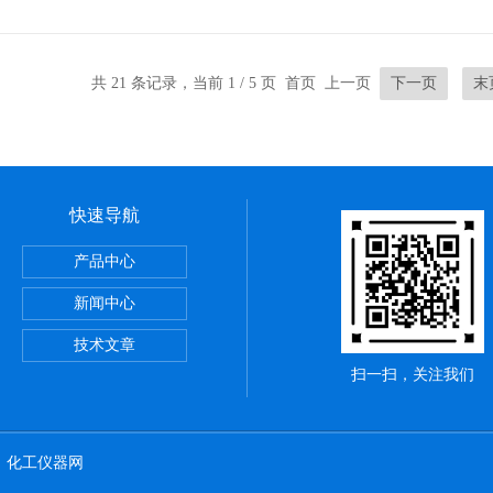
共 21 条记录，当前 1 / 5 页 首页 上一页
下一页
末
快速导航
19290重锤式表面电阻测试仪
产品中心
KC-52便携式激光粒子计数器
新闻中心
CHTER CPM374静电平板监测器
技术文章
扫一扫，关注我们
：
化工仪器网