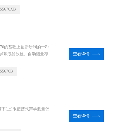
S5670XB
5670的基础上创新研制的一种
屏幕液晶数显、自动测量存
查看详情
及1/1频谱分析，通过
S5670B
测量下(上)限便携式声学测量仪
查看详情