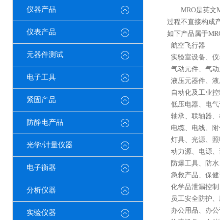
仪器产品
MRO是英文Mai
过程不直接构成
仪表产品
如下产品属于MR
航空飞行器
元器件测试
实验室设备、仪
气动元件、气动
电子工具
液压元器件、液
自动化及工业控
紧固产品
低压电器、电气
轴承、联轴器、
防静电产品
电缆、电线、附
灯具、光源、照
光学/计量仪器
动力源、电源、
防爆工具、防水
电子衡器
急救产品、保健
化学品泄漏控制
分析仪器
员工安全防护、应
办公用品、办公
实验仪器