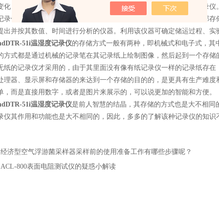
变化，并依据这些变化认定储运过程的安全性，所以用到了温湿度记录仪
仪是将温湿度参数进行测量并按照预定的时间间隔将其储存在内部存储
提出并按其数值、时间进行分析的仪器。利用该仪器可确定储运过程、实
ndDTR-51i温湿度记录仪
的存储方式一般有两种，即机械式和电子式，其
的方式都是通过机械的记录笔在其记录纸上绘制图像，然后起到一个存储
无纸的记录仪才采用的，由于其里面没有像有纸记录仪一样的记录纸存在
处理器、显示屏和存储器的来达到一个存储的目的的，是更具有生产难度
单，而是直接用数字，或者是图片来展示的，可以说更加的智能和方便。
ndDTR-51i温湿度记录仪
是前人智慧的结晶，其存储的方式也是大不相同
录仪其作用和功能也是大不相同的，因此，多多的了解该种记录仪的知识
：
经济型空气浮游菌采样器采样前的使用准备工作有哪些步骤呢？
：
ACL-800表面电阻测试仪的疑惑小解读