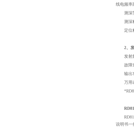
线电频率两
测深
测深精
定位
2、
发射
故障
输出
万用
*R
RD8
RD
说明书一