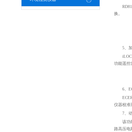
RD
换。
5、加
iL
功能遥控
6、
EC
仪器校准
7、
该功
路高压电网