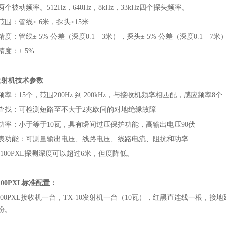
个被动频率。512Hz，640Hz，8kHz，33kHz四个探头频率。
范围：管线≤ 6米，探头≤15米
度：管线± 5% 公差（深度0.1—3米），探头± 5% 公差（深度0.1—7米
精度：± 5%
发射机技术参数
频率：15个，范围200Hz 到 200kHz，与接收机频率相匹配，感应频率8个
查找：可检测短路至不大于2兆欧间的对地绝缘故障
功率：小于等于10瓦，具有瞬间过压保护功能，高输出电压90伏
表功能：可测量输出电压、线路电压、线路电流、阻抗和功率
D8100PXL探测深度可以超过6米，但度降低。
100PXL标准配置：
8100PXL接收机一台，TX-10发射机一台（10瓦），红黑直连线一根
份。