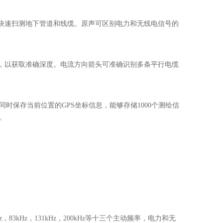
快速扫测地下管道和线缆。原声可区别电力和无线电信号的
，以获取准确深度。电流方向箭头可准确识别多条平行电缆
同时保存当前位置的GPS坐标信息，能够存储1000个测绘信
。
5kHz，83kHz，131kHz，200kHz等十三个主动频率，电力和无