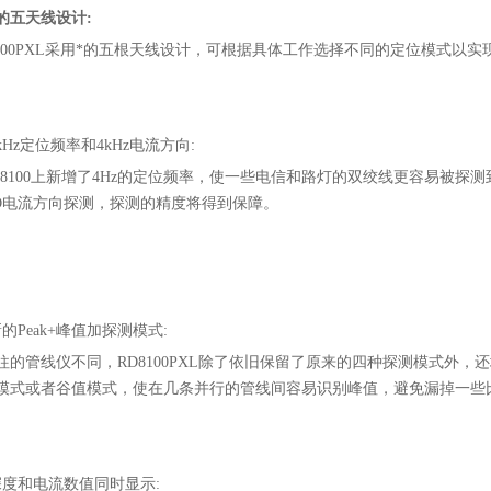
*的五天线设计:
8100PXL采用*的五根天线设计，可根据具体工作选择不同的定位模式以
kHz定位频率和4kHz电流方向:
D8100上新增了4Hz的定位频率，使一些电信和路灯的双绞线更容易被
的CD电流方向探测，探测的精度将得到保障。
的Peak+峰值加探测模式:
往的管线仪不同，RD8100PXL除了依旧保留了原来的四种探测模式外，
模式或者谷值模式，使在几条并行的管线间容易识别峰值，避免漏掉一些
深度和电流数值同时显示: