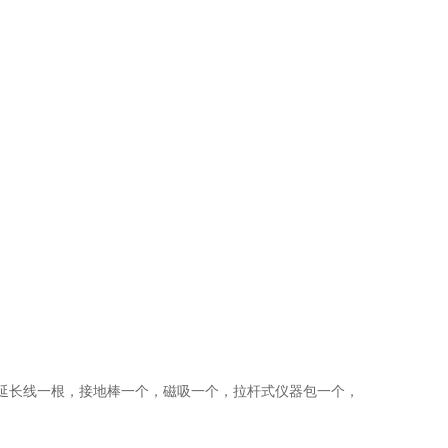
）
，接地延长线一根，接地棒一个，磁吸一个，拉杆式仪器包一个，