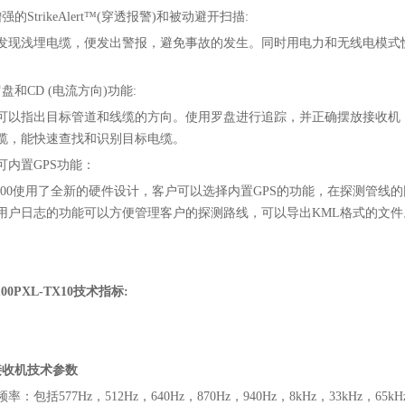
强的StrikeAlert™(穿透报警)和被动避开扫描:
发现浅埋电缆，便发出警报，避免事故的发生。同时用电力和无线电模式
盘和CD (电流方向)功能:
可以指出目标管道和线缆的方向。使用罗盘进行追踪，并正确摆放接收机
缆，能快速查找和识别目标电缆。
、可内置GPS功能：
8100使用了全新的硬件设计，客户可以选择内置GPS的功能，在探测管线的
用户日志的功能可以方便管理客户的探测路线，可以导出KML格式的文件
100PXL-TX10技术指标:
接收机技术参数
率：包括577Hz，512Hz，640Hz，870Hz，940Hz，8kHz，33kHz，6