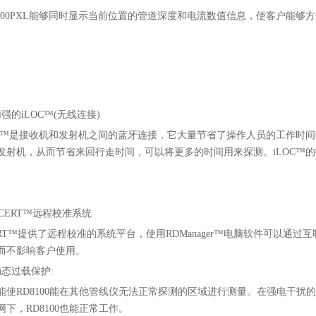
8100PXL能够同时显示当前位置的管道深度和电流数值信息，使客户能
强的iLOC™(无线连接)
OC™是接收机和发射机之间的蓝牙连接，它大量节省了操作人员的工作时间
发射机，从而节省来回行走时间，可以将更多的时间用来探测。iLOC™的
ECERT™远程校准系统
ERT™提供了远程校准的系统平台，使用RDManager™电脑软件可以通过
而不影响客户使用。
动态过载保护:
能使RD8100能在其他管线仪无法正常探测的区域进行测量。在强电干扰的
下，RD8100也能正常工作。