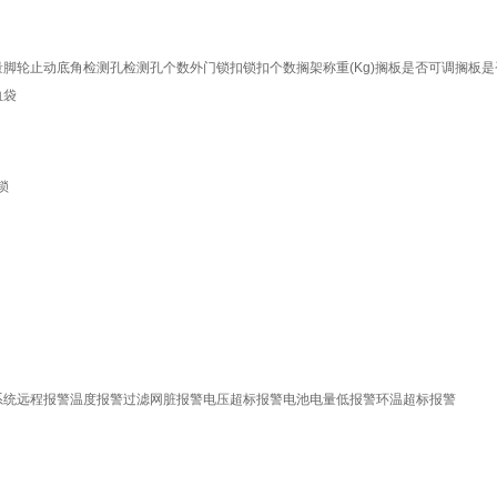
量脚轮止动底角检测孔检测孔个数外门锁扣锁扣个数搁架称重(Kg)搁板是否可调搁板是
血袋
锁
系统远程报警温度报警过滤网脏报警电压超标报警电池电量低报警环温超标报警