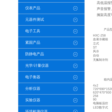
高低温报
仪表产品
声音报警
搁架高度
元器件测试
产品
电子工具
HXC-258
血液冷藏箱
紧固产品
立式
ST
风冷
防静电产品
自动
无氟制冷剂
光学/计量仪器
电子衡器
箱内温
4±2
分析仪器
720*690*152
620*470*930
258
90
实验仪器
电脑板温控
LED数字式
环境检测仪器