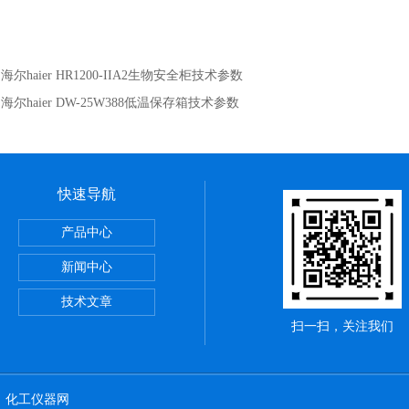
：
海尔haier HR1200-IIA2生物安全柜技术参数
：
海尔haier DW-25W388低温保存箱技术参数
快速导航
19290重锤式表面电阻测试仪
产品中心
KC-52便携式激光粒子计数器
新闻中心
CHTER CPM374静电平板监测器
技术文章
扫一扫，关注我们
：
化工仪器网