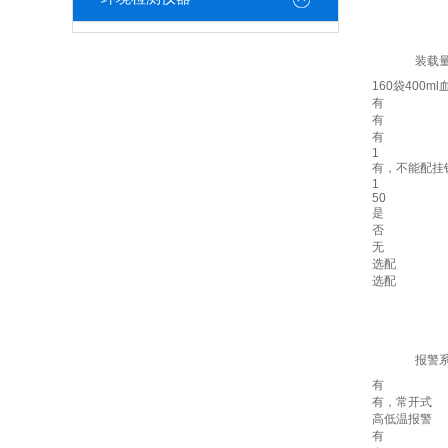
装载
160袋400ml
有
有
有
1
有，不能配挂
1
50
是
否
无
选配
选配
报警
有
有，常开式
高低温报警
有