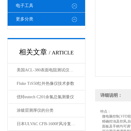
电子工具
更多分类
相关文章
/ ARTICLE
美国ACL-380表面电阻测试仪：满足不同电阻测试需求
Fluke TiS50红外热像仪技术参数
详细说明：
优特eutech C201余氯总氯测量仪
涂镀层测厚仪的分类
特点：
微电脑控制,VFD彩
精确控浊及控风,自
日本ULVAC CFB-1600F风冷复合分子泵技术资料
面板及手柄均可调节