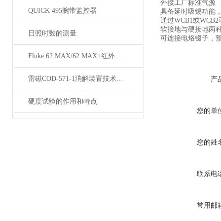
外接工厂标准气源
QUICK 495腕带监控器
具备延时吸锡功能
通过WCB1或WC
软接地与硬接地两
日照时数的测量
可连接电烙镊子，
Fluke 62 MAX/62 MAX+红外线测温仪技术资料
雷磁COD-571-1消解装置技术参数
产
硬度试验的作用和特点
您的单
您的姓
联系电
常用邮