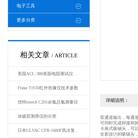
电子工具
更多分类
相关文章
/ ARTICLE
美国ACL-380表面电阻测试仪：满足不同电阻测试需求
Fluke TiS50红外热像仪技术参数
详细说明：
优特eutech C201余氯总氯测量仪
涂镀层测厚仪的分类
双通道输出，每通
可同时完成焊接和
卡座式吸锡头，可
日本ULVAC CFB-1600F风冷复合分子泵技术资料
全新设计的吸锡头