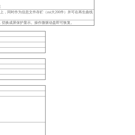
据
，同时作为信息文件存贮（zui大200件）并可在再生曲线
暗，切换成屏保护显示。操作微驱动盘即可恢复。