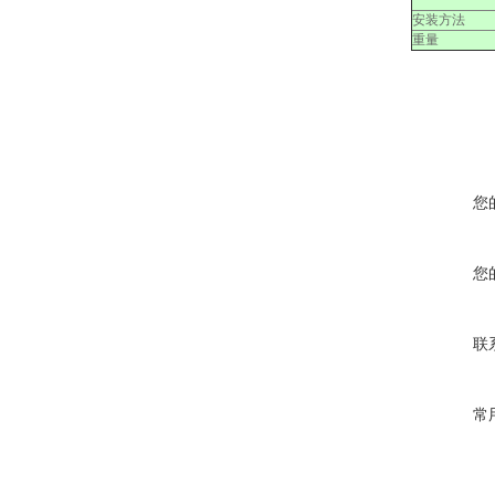
安装方法
重量
您
您
联
常