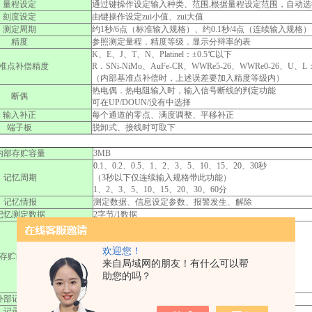
量程设定
通过键操作设定输入种类、范围,根据量程设定范围，自动选
刻度设定
由键操作设定zui小值、zui大值
测定周期
约1秒/6点（标准输入规格）、约0.1秒/4点（连续输入规格）
精度
参照测定量程．精度等级．显示分辩率的表
K、E、J、T、N、Platinel：±0.5℃以下
准点补偿精度
R．SNi-NiMo、AuFe-CR、WWRe5-26、WWRe0-26、U、L
（内部基准点补偿时，上述误差要加入精度等级内）
热电偶．热电阻输入时，输入信号断线的判定功能
断偶
可在UP/DOUN/没有中选择
输入补正
每个通道的零点、满度调整、平移补正
端子板
脱卸式、接线时可取下
内部存贮容量
3MB
0.1、0.2、0.5、1、2、3、5、10、15、20、30秒
记忆周期
（3秒以下仅连续输入规格带此功能）
1、2、3、5、10、15、20、30、60分
记忆情报
测定数据、信息设定参数、报警发生、解除
记忆测定数据
2字节/1数据
用键设定选择下述条件
手动操作（键操作）
欢迎您！
触发信号（外部驱动、报警发生）
存贮的记忆方法
导通信号ON时记录（外部驱动）
来自局域网的朋友！有什么可以帮
根据时刻起动/停止（停止也可键操作）
助您的吗？
存贮器存贮满了便自动停止存贮
外部记忆媒体
3.5寸软盘（2HD、1.44MB、MS-DOS格式）
记录方法
由键操作将内部存贮数据拷贝到软盘