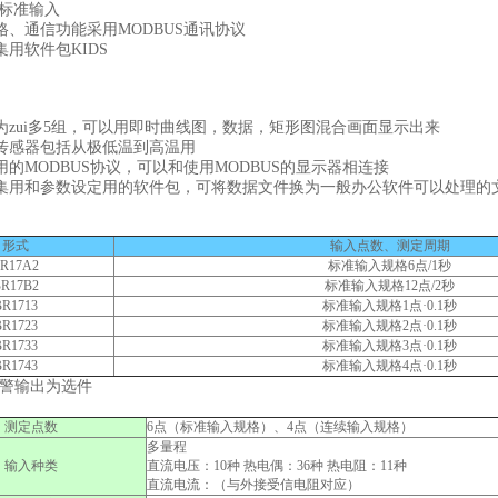
的标准输入
格、通信功能采用MODBUS通讯协议
用软件包KIDS
为zui多5组，可以用即时曲线图，数据，矩形图混合画面显示出来
传感器包括从极低温到高温用
的MODBUS协议，可以和使用MODBUS的显示器相连接
集用和参数设定用的软件包，可将数据文件换为一般办公软件可以处理的
形式
输入点数、测定周期
R17A2
标准输入规格6点/1秒
R17B2
标准输入规格12点/2秒
BR1713
标准输入规格1点·0.1秒
BR1723
标准输入规格2点·0.1秒
BR1733
标准输入规格3点·0.1秒
BR1743
标准输入规格4点·0.1秒
报警输出为选件
测定点数
6点（标准输入规格）、4点（连续输入规格）
多量程
输入种类
直流电压：10种 热电偶：36种 热电阻：11种
直流电流：（与外接受信电阻对应）