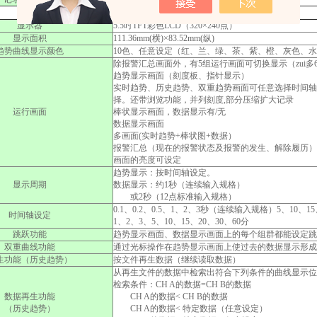
显示器
5.5吋TFT彩色LCD（320×240点）
显示面积
111.36mm(横)×83.52mm(纵)
趋势曲线显示颜色
10色、任意设定（红、兰、绿、茶、紫、橙、灰色、
除报警汇总画面外，有5组运行画面可切换显示（zui多6
趋势显示画面（刻度板、指针显示）
实时趋势、历史趋势、双重趋势画面可任意选择时间轴方
择。还带浏览功能，并列刻度,部分压缩扩大记录
运行画面
棒状显示画面，数据显示有/无
数据显示画面
多画面(实时趋势+棒状图+数据）
报警汇总（现在的报警状态及报警的发生、解除履历）
画面的亮度可设定
趋势显示：按时间轴设定。
显示周期
数据显示：约1秒（连续输入规格）
或2秒（12点标准输入规格）
0.1、0.2、0.5、1、2、3秒（连续输入规格）5、10、15
时间轴设定
1、2、3、5、10、15、20、30、60分
跳跃功能
趋势显示画面、数据显示画面上的每个组群都能设定跳
双重曲线功能
通过光标操作在趋势显示画面上使过去的数据显示形成
生功能（历史趋势）
按文件再生数据（继续读取数据）
从再生文件的数据中检索出符合下列条件的曲线显示位
检索条件：CH A的数据=CH B的数据
数据再生功能
CH A的数据< CH B的数据
（历史趋势）
CH A的数据< 特定数据（任意设定）