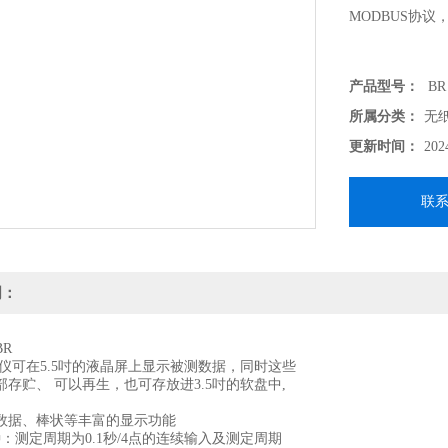
MODBUS协议
产品型号：
BR
所属分类：
无
更新时间：
202
联
明：
R
录仪可在5.5吋的液晶屏上显示被测数据，同时这些
存贮、 可以再生，也可存放进3.5吋的软盘中,
数据、棒状等丰富的显示功能
：测定周期为0.1秒/4点的连续输入及测定周期