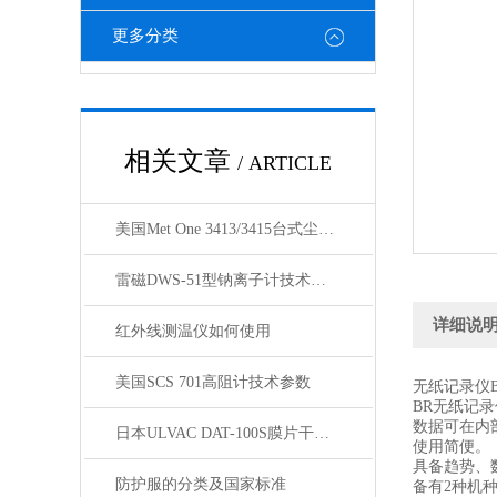
更多分类
相关文章
/ ARTICLE
美国Met One 3413/3415台式尘埃粒子计数器
雷磁DWS-51型钠离子计技术参数
详细说
红外线测温仪如何使用
美国SCS 701高阻计技术参数
无纸记录仪B
BR无纸记
数据可在内部
日本ULVAC DAT-100S膜片干式真空泵技术资料
使用简便。
具备趋势、
防护服的分类及国家标准
备有2种机种