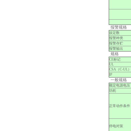
报警规格
设定数
报警种类
报警存贮
报警输出
规格
CE标记
UL
CSA（C-UL
IP
一般规格
额定电源电压
功耗
正常动作条件
停电对策