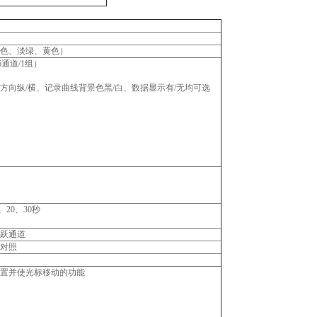
水色、淡绿、黄色）
通道/1组）
向纵/横、记录曲线背景色黑/白、数据显示有/无均可选
、20、30秒
跃通道
对照
置并使光标移动的功能