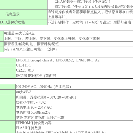
CH A的数据> 特定数据（任意设定）
特定数据1（任意设定）≤ CH A的数据 B≤特定数
通过键操作或者外部驱动接点输入，把信息显示在曲线上
信息显示
上显示存贮。
LCD屏保护功能
不进行键操作一定时间（1～60分可设定）后照灯变
每通道zui大设定4点
上限、下限、差上限、差下限、变化率上升限、变化率下降限
报警发生/解除时刻、报警种类/记忆
6点（AND/OR输出可能）（选件）
EN55011 Group1 class A、EN50082-2、EN61010-1+A2
UL3111-1
）
C22.2、010
IEC529 IP54标准（前面部）
100-240V AC、50/60Hz（自由电源）
zui大45VA
周围温、湿度范围0～50℃ 20～80%RH
软驱动作时5～40℃
电源电压 90～264V AC
电源周期 50/60Hz±2%
姿势 左右0° 前倾0° 后倾0°～20°
EEPROM保持设定内容
FLASH保持数据