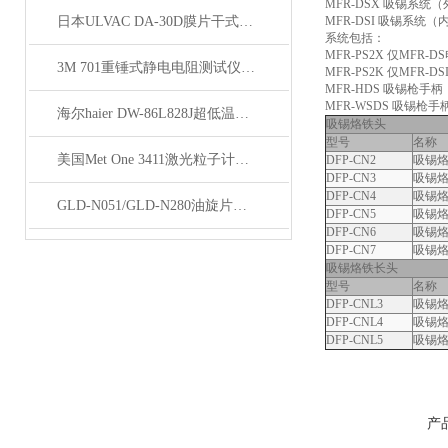
MFR-DSX 吸锡系统
日本ULVAC DA-30D膜片干式真空泵技术资料
MFR-DSI 吸锡系统
系统包括：
MFR-PS2X 仅MFR-
3M 701重锤式静电电阻测试仪技术参数
MFR-PS2K 仅MFR-D
MFR-HDS 吸锡枪手柄
MFR-WSDS 吸锡枪
海尔haier DW-86L828J超低温保存箱详细参数
吸锡烙铁头
型号
名称
美国Met One 3411激光粒子计数器技术参数
DFP-CN2
吸锡
DFP-CN3
吸锡
DFP-CN4
吸锡
GLD-N051/GLD-N280油旋片式真空泵技术资料
DFP-CN5
吸锡
DFP-CN6
吸锡
DFP-CN7
吸锡
吸锡烙铁长头
型号
名称
DFP-CNL3
吸锡
DFP-CNL4
吸锡
DFP-CNL5
吸锡
产