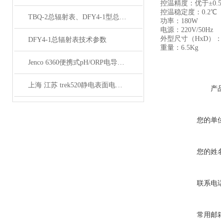
控温精度：优于±0.
控温稳定度：0.2℃
TBQ-2总辐射表、DFY4-1型总辐射表技术参数
功率：180W
电源：220V/50Hz
外型尺寸（HxD）：22
DFY4-1总辐射表技术参数
重量：6.5Kg
Jenco 6360便携式pH/ORP电导率盐仪
上海 江苏 trek520静电表面电压测量仪
产
您的单
您的姓
联系电
常用邮