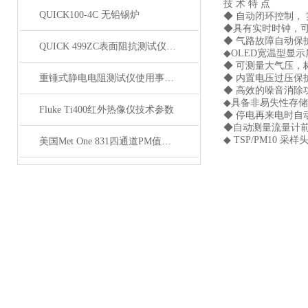
技 术 特 点
QUICK100-4C 无铅锡炉
◆ 自动闭环控制，
◆具有实时时钟，
◆ 气路故障自动保
QUICK 499ZC表面阻抗测试仪技术参数
◆OLED宽温型显
◆ 可测量大气压，
重锤式静电电阻测试仪使用事项不容忽视
◆ 内置电压过压保
◆ 高效的噪音消除
◆具备非易失性存
Fluke Ti400红外热像仪技术参数
◆ 停电再来电时自
◆自动测量流量计
◆ TSP/PM10
美国Met One 831四通道PM值监测仪技术参数