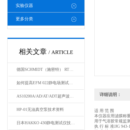
实验仪器
更多分类
相关文章
/ ARTICLE
德国SCHMIDT（施密特） RTM-400皮带张力仪技术参数
如何提高EFM 022静电场测试仪的使用效果，小编告诉你
详细说明：
AS10200A/AD/AT/ADT超声波清洗机
HP-01无油真空泵技术资料
适 用 范 围
本仪器应用滤膜称重
用于气溶胶常规监测
日本HAKKO 430静电测试仪技术参数
执 行 标 准JJG 9