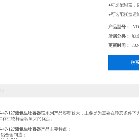
●可选配锁盖，
●可选配托盘运
产品型号：
YDS
所属分类：
加
更新时间：
202
联
明：
DS-47-127液氮生物容器
该系列产品容积较大，主要是为需要在静态条件下
贮存生物样品容量大的优点。
DS-47-127液氮生物容器
产品主要特点：
度铝合金制造；