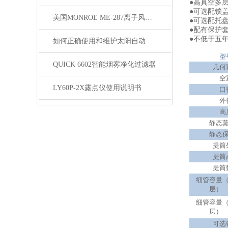
●高真空多
●可选配锁
美国MONROE ME-287离子风机检测仪
●可选配托
●配有保护
●不低于五
如何正确使用和维护太阳自动跟踪直接辐射表？
型
QUICK 6602智能烟雾净化过滤器
几何
空
LY60P-2X露点仪使用说明书
口
外
高
静态
静态
提筒
提筒
提筒
细管容量
层）
细管容量
层）
可选