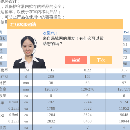
层绝热设计；
盖，以保护容器内贮存的样品的安全；
盘运输车，以便于在室内移动产品；
套，可防止产品在使用中的磕碰撞伤；
年使用寿命。
号
单位
YDS-35
YDS-35-80
YDS-35-1
欢迎您！
容积
L
35.5
35.5
35.5
来自局域网的朋友！有什么可以帮
助您的吗？
重
kg
13.8
14.1
15.1
径
mm
50
80
125
径
mm
473
473
473
度
mm
680
680
690
蒸发率
L/d
0.12
0.22
0.37
保存期
d
286
159
97
外径
mm
38
63
97
高度
mm
120/276
120/276
120/27
数量
ea
6
6
6
0.5ml
ea
792
2244
5124
（单
0.25ml
ea
1788
5022
11952
0.5ml
ea
1284
3624
9048
（双
0.25ml
ea
2832
8460
19944
锁盖
ea
√
√
√