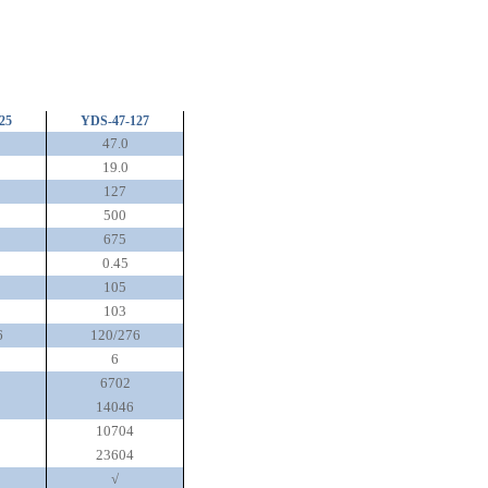
25
YDS-47-127
47.0
19.0
127
500
675
0.45
105
103
6
120/276
6
6702
14046
10704
23604
√