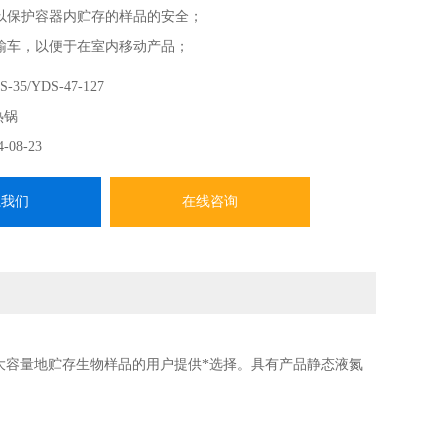
以保护容器内贮存的样品的安全；
输车，以便于在室内移动产品；
-35/YDS-47-127
热锅
4-08-23
系我们
在线咨询
大容量地贮存生物样品的用户提供*选择。具有产品静态液氮