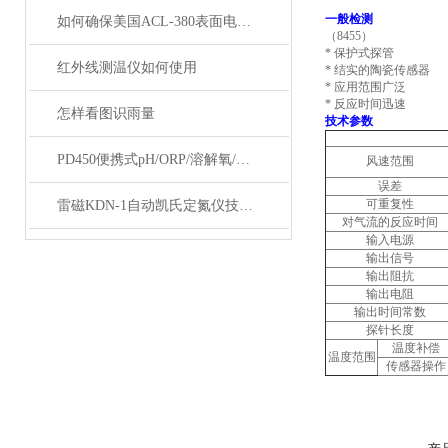
一般检测
如何确保美国ACL-380表面电阻测试仪的灵敏度？
（8455）
* 保护式探管
红外线测温仪如何使用
* 结实的陶瓷传感器
* 应用范围广泛
* 反应时间迅速
怎样看图识雨量
技术参数
PD450便携式pH/ORP/溶解氧/温度测量仪
风速范围
误差
可重复性
雷磁KDN-1自动凯氏定氮仪技术参数
对气流的反应时间
输入电源
输出信号
输出阻抗
输出电阻
输出时间常数
探针长度
温度补偿
温度范围
传感器操作