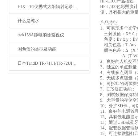
HP-L100产品描述
HJX-TF1便携式太阳辐射记录仪能够准确捕捉太阳辐射的变化
HP-L100色彩
便，具有很大的测量范
什么是纯水
产品特征
1、可实现多个光学
三刺激值：XYZ
trek158A静电消除监视仪
色度：Ev x y；E
相关色温：T Δuv
测色仪的类型及功能
颜色色差：Δ（X Y Z
Δ（T Wl Pe）
2、良好的人机交互
日本TandD TR-71UI/TR-72UI温湿度记录仪 技术参数
3、独立的单点测量
4、有线多点测量（2
5、无线多点测量（2
6、可拆卸的测试探
7、CFS修正功能；
8、测试数据保持功
9、大容量的存储空
10、外扩SD卡，
11、良好的电源管
12、具有低电能提
13、通过USB或蓝
14、配套数据管理
15、可连接微型打