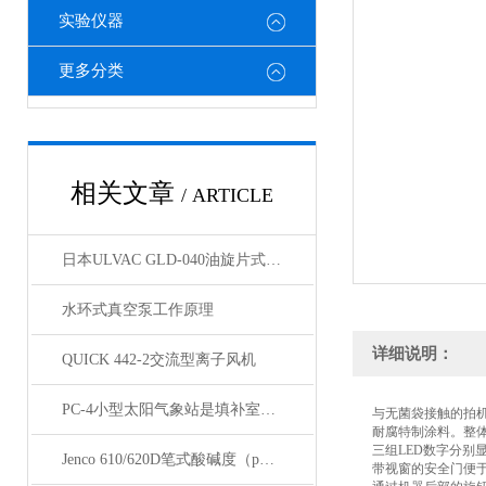
实验仪器
更多分类
相关文章
/ ARTICLE
日本ULVAC GLD-040油旋片式真空泵技术资料
水环式真空泵工作原理
详细说明：
QUICK 442-2交流型离子风机
PC-4小型太阳气象站是填补室内空间地区上气候检测统计数据空白页的关键
与无菌袋接触的拍
耐腐特制涂料。整
三组LED数字分别
Jenco 610/620D笔式酸碱度（pH）计
带视窗的安全门便