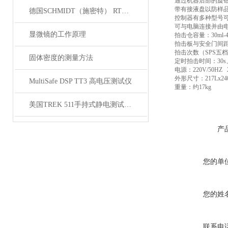
通过机器后部的旋
带有接液盘以防样
德国SCHMIDT（施密特） RTM-400皮带张力仪技术参数
控制器有多种型号
可与电脑连接并由
显微镜的工作原理
拍击仓容量：30ml-4
拍击板与安全门间距
拍击次数（SPS五档
固体密度的测量方法
定时拍击时间：30s、
电源：220V/50HZ 
外形尺寸：217Lx24
MultiSafe DSP TT3 高电压测试仪
重量：约17kg
美国TREK 511手持式静电测试仪技术参数
产
您的单
您的姓
联系电