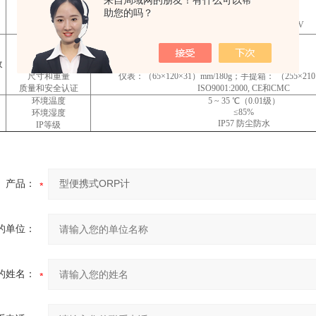
来自局域网的朋友！有什么可以帮
-1999mV ~ 0 ~ 1999mV
测量范围
助您的吗？
1mV
分辨率
电计：±0.1% FS，配套：±15mV
准确度
数据储存
100组
储存内容
编号、测量值、测量单位。
数
电源
AA电池2节（1.5V×2）
尺寸和重量
仪表：（65×120×31）mm/180g；手提箱： （255×210×
质量和安全认证
ISO9001:2000, CE和CMC
环境温度
5 ~ 35 ℃（0.01级）
≤85%
环境湿度
IP57 防尘防水
IP等级
产品：
的单位：
的姓名：