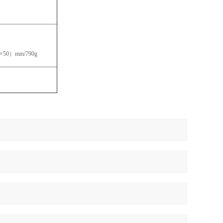
50）mm/790g