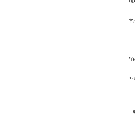
联
常
详
补