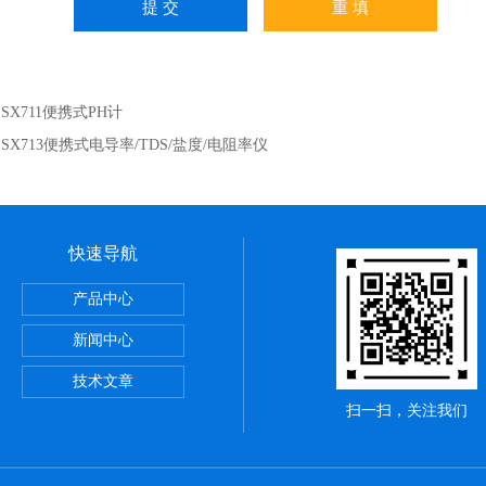
：
SX711便携式PH计
：
SX713便携式电导率/TDS/盐度/电阻率仪
快速导航
19290重锤式表面电阻测试仪
产品中心
KC-52便携式激光粒子计数器
新闻中心
CHTER CPM374静电平板监测器
技术文章
扫一扫，关注我们