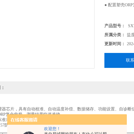
● 配置塑壳O
产品型号：
SX
所属分类：
盐
更新时间：
202
联
明：
处理器芯片，具有自动校准、自动温度补偿、数据储存、功能设置、自诊
ORP复合电极，测量结果快速准确。
P标准溶液和手提箱。
P57防水等级。
欢迎您！