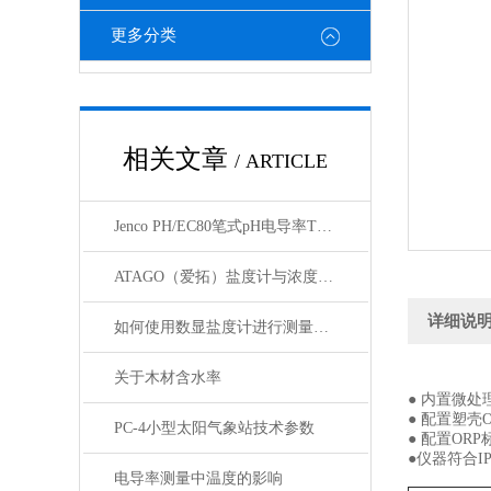
更多分类
相关文章
/ ARTICLE
Jenco PH/EC80笔式pH电导率TDS盐度计
ATAGO（爱拓）盐度计与浓度计在拉面店浓度测定的常识
详细说
如何使用数显盐度计进行测量盐度把握检测的技巧
关于木材含水率
● 内置微
● 配置塑壳
PC-4小型太阳气象站技术参数
● 配置OR
●仪器符合I
电导率测量中温度的影响