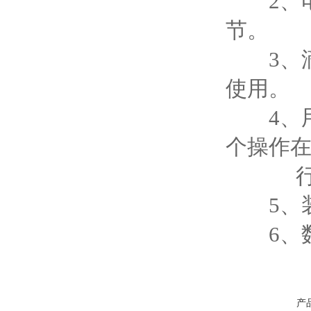
2、电
节。
3、滴
使用。
4、用
个操作
行，
5、装
6、数
产