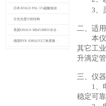
3、灵 
日本ATAGO PAL-57s硫酸镍浓度计应用指导
分光光度计的结构
二、适
美国OHAUS MB45/MB35水分测定仪
本仪器
德国BYK 4586|4333三角度微型光泽度仪
其它工业
升滴定管
三、仪
1、电
稳定可