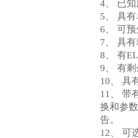
4、 已
5、 具
6、 可
7、 具
8、 有
9、 有
10、 
11、 
换和参
告。
12、 