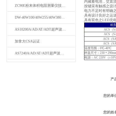
内藏蓄电池，交直
ZC90E粉末体积电阻测量仪技术资料
按键采有触感之设计
电力不足时有明确
具有设计良好之运
DW-40W100/40W255/40W380低温保存箱
具有双色之LED充
机
AS10200A/AD/AT/ADT超声波清洗机
ACS（S
ACS（S
ACS（SA
加拿大CSA认证
ACS（SA
温度范围：0℃-40℃
秤盘尺寸：230＊290m
AS7240A/AD/AT/ADT超声波清洗机
电源：AC 220V（±10
产
您的单
您的姓