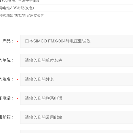
170g电池、含离子平衡板
导电性ABS树脂(灰色)
模拟输出电缆?固定用支架套
产品：
的单位：
的姓名：
系电话：
用邮箱：