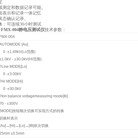
定
续测定和数据记录可能。
面表示和记录一体记忆
状态确认记录。
4本体：可连续30小时测试
 FMX-004静电压测试仪
技术参数：
FMX-004
AUTOMODE [Au]
0 -±1.49kV(Lo范围)
±1.0kV - ±30.0kV(Hi范围)
?Low MODE[Lo]
0 -±3.00kV
?Hi MODE[Hi]
0 -±30.0kV
?Ion balance voltagemeasuring mode[Ib]
?0 - ±300V
[MODE]按钮顺次切换可实现方式的转换
切换时表示
[Au]→[Hi]→[Lo]→[IB]依次切换
25mm ±0.5mm