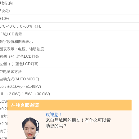
1秒以内
5次/秒
±10%
0℃ -40℃， 0 -60％ R.H.
广域LCD表示
数字数值和图表表示
图表表示：电压、辅助刻度
右侧（+）红色LCD灯亮
左侧（-）蓝色LCD灯亮
带电测试方法
自动方式(AUTO MODE)
Lo：±0.1kV(0 - ±1.49kV)
Hi：±2.0kV(±1.5kV - ±30.0kV)
LOW方式(LowMODE)
±0.2kV
欢迎您！
Hi方式(HI MODE)
来自局域网的朋友！有什么可以帮
±2.0kV
助您的吗？
离子平衡方式(Ionbalance ismeasured)
±20V