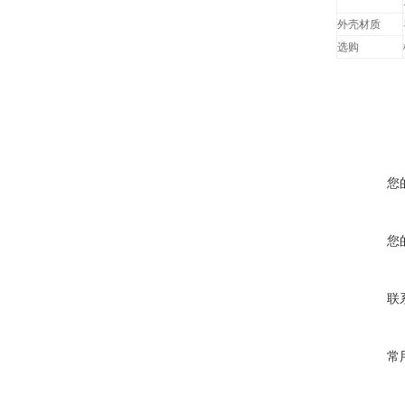
外壳材质
选购
您
您
联
常