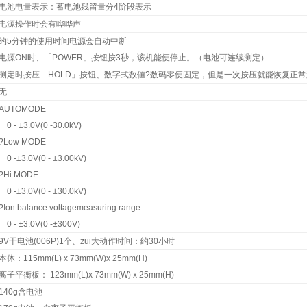
电池电量表示：蓄电池残留量分4阶段表示
电源操作时会有哗哗声
约5分钟的使用时间电源会自动中断
电源ON时、「POWER」按钮按3秒，该机能便停止。（电池可连续测定）
测定时按压「HOLD」按钮、数字式数値?数码零便固定，但是一次按压就能恢复正
无
AUTOMODE
0 - ±3.0V(0 -30.0kV)
?Low MODE
0 -±3.0V(0 - ±3.00kV)
?Hi MODE
0 -±3.0V(0 - ±30.0kV)
?Ion balance voltagemeasuring range
0 - ±3.0V(0 -±300V)
9V干电池(006P)1个、zui大动作时间：约30小时
本体：115mm(L) x 73mm(W)x 25mm(H)
离子平衡板： 123mm(L)x 73mm(W) x 25mm(H)
140g含电池