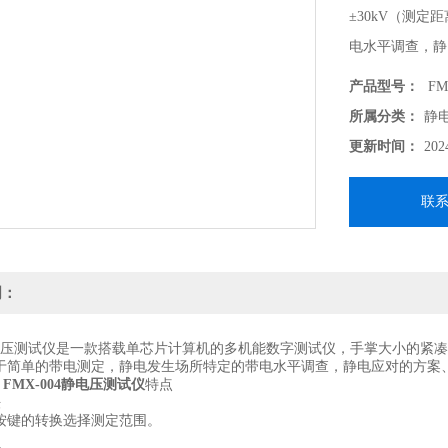
±30kV（测
电水平调查，静
产品型号：
FM
所属分类：
静
更新时间：
202
联
明：
静电压测试仪是一款搭载单芯片计算机的多机能数字测试仪，手掌大小的紧凑设计
，用于简单的带电测定，静电发生场所特定的带电水平调查，静电应对的方
 FMX-004静电压测试仪
特点
法
E按键的转换选择测定范围。