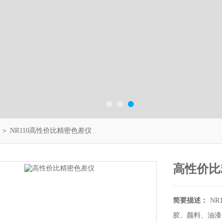
＞ NR110高性价比精密色差仪
高性价比
简要描述：
N
胶、颜料、油漆