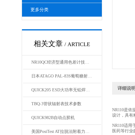
更多分类
相关文章
/ ARTICLE
NR10QC经济型通用色差计技术参数
日本ATAGO PAL-83S葡萄糖射仪（KMW）应用指导
详细说
QUICK205 ESD大功率无铅焊台详细参数
TBQ-3管状辐射表技术参数
NR110
设计，具有
QUICK982B自动点胶机
NR110
医药等行业
美国PosiTest AT拉脱法附着力测试仪