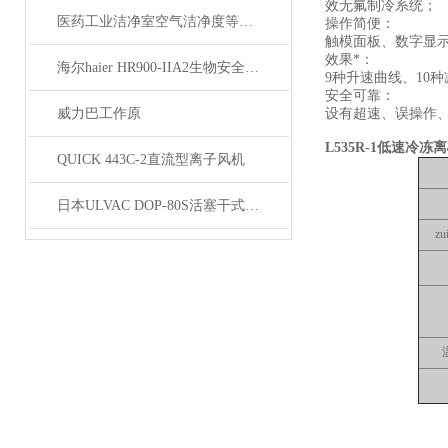
效无氟制冷系统；
医药工业洁净室空气洁净度等级标
操作简便：
触模面板、数字显示
效果*：
海尔haier HR900-IIA2生物安全柜技术资料
9种升速曲线、10
安全可靠：
威力巴工作原
设有超速、误操作
L535R-1低速冷冻
QUICK 443C-2直流型离子风机
日本ULVAC DOP-80S活塞干式真空泵技术资料
z