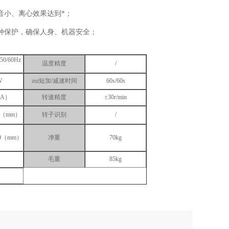
音小、离心效果达到*；
种保护，确保人身、机器安全；
50/60Hz
温度精度
/
W
zui短加/减速时间
60s/60s
（A）
转速精度
±30r/min
40（mm）
转子识别
/
370（mm）
净重
70kg
毛重
85kg