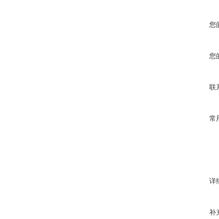
您
您
联
常
详
补