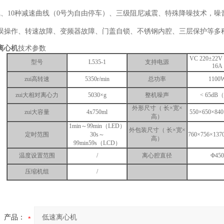
线、10种减速曲线（0号为自由停车）、三级阻尼减震、特殊降噪技术，噪
误操作、转速故障、变频器故障、门盖自锁、不锈钢内腔、三层保护等多
速离心机
技术参数
VC 220±22V 
型号
L535-1
支持电源
16A
zui高转速
5350r/min
总功率
1100
zui大相对离心力
5030×g
整机噪声
< 65dB
外形尺寸（ 长×宽×
zui大容量
4x750ml
550×650×8
高）
1min～99min（LED）
外包装尺寸（ 长×宽×
定时范围
30s～
760×756×1
高）
99min59s（LCD）
温度设置范围
/
离心腔直径
Ф450
压缩机组
/
产品：