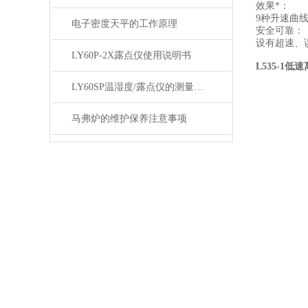
效果*：
9种升速曲
电子密度天平的工作原理
安全可靠：
设有超速、
LY60P-2X露点仪使用说明书
L535-1低
LY60SP温湿度/露点仪的测量条件
马弗炉的维护保养注意事项