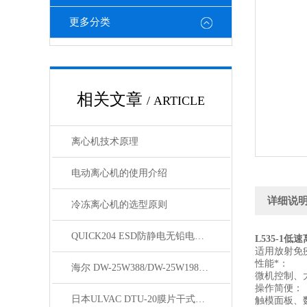
更多分类
相关文章
/ ARTICLE
离心机技术原理
电动离心机的使用介绍
详细说
冷冻离心机的选型原则
QUICK204 ESD防静电无铅电焊台详细参数
L535-1低
适用放射免
性能*：
海尔 DW-25W388/DW-25W198低温保存箱
微机控制、
操作简便：
日本ULVAC DTU-20膜片干式真空泵技术资料
触模面板、