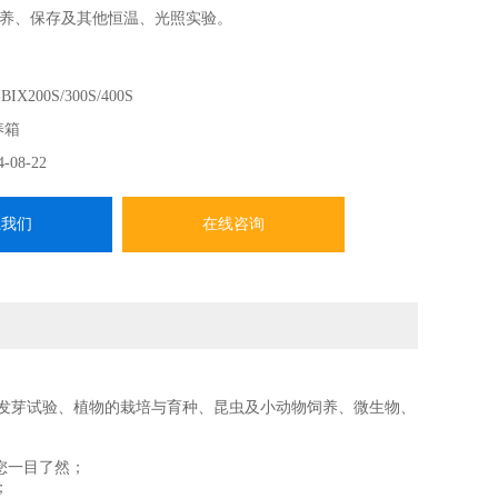
养、保存及其他恒温、光照实验。
BIX200S/300S/400S
养箱
4-08-22
系我们
在线咨询
发芽试验、植物的栽培与育种、昆虫及小动物饲养、微生物、
让您一目了然；
；