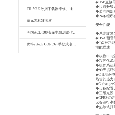
◆USB直
◆快速升级
TR-50U2数据下载器维修、通讯模块维修
◆玻璃内部
◆24条程序
单元素标准溶液
安全性能
美国ACL-380表面电阻测试仪乘着东风迎来发展春天
◆系统故障
◆DSA.
◆*保护功
优特eutech COND6+手提式电导率测量仪
性能描述
◆模糊PI
◆程序化多
◆操作系统
◆90天循
◆C.H.
热管的热力
◆C-cha
◆设备配置U
◆三维光照
◆GPRS
设备运行参
◆热敏式打