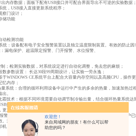
接导出内存数据；面板下配有USB接口并可配合界面导出不可逆的实验数据
系统，USB接入直接更新系统程序；
观察门设计；
存储功能
自动检测功能
预警系统：设备配有电子安全预警装置以及独立温度限制装置。有效的防止
能：漏电保护、超温限定报警、门开报警、水位报警、
D控制；检测实验数据，对系统设定进行自动化调整，免去您的麻烦；
段数参数设置： 长达30段99周期设计，让实验一劳永逸；
基于WINDOWS CE系统平台上配合大容量内存空间以及高频CPU，操作
环记忆内存；
循环热量系统：合理的循环利用设备中运行中产生的多余的热量，加速加热
输出。
nger化霜技术：根据不同环境需要自动调节制冷输出量，结合循环热量系统
SB接口和RS485接口；
，更加准确的模拟自然环境；6档光照调节；
短信报警、控制系统（选配）：通过手机短信终端系统，设备可实时向用户
欢迎您！
数。满足用户可无线远程控制设备的需求。
来自局域网的朋友！有什么可以帮
印机（选配）。
助您的吗？