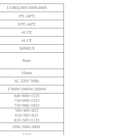
LT-BIX200S/300S/400S
0℃~60℃
10℃~60℃
±0.5℃
±0.1℃
30000LX
8min
10min
AC 220V 50Hz
1700W/1900W/2000W
640×806×1525
750×906×1525
750×906×1823
500×485×825
610×585×825
610×585×1123
200L/300L/400L
3/3/3