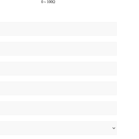
0～100Ω