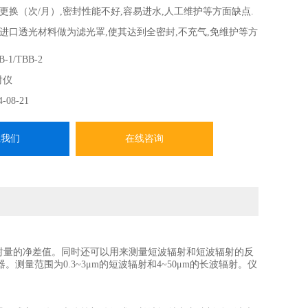
更换（次/月）,密封性能不好,容易进水,人工维护等方面缺点.
进口透光材料做为滤光罩,使其达到全密封,不充气,免维护等方
术现成为国产净辐射表的一项新突破,达到国外同类*产品水平.
-1/TBB-2
射仪
4-08-21
系我们
在线咨询
辐射量的净差值。同时还可以用来测量短波辐射和短波辐射的反
量范围为0.3~3μm的短波辐射和4~50μm的长波辐射。仪