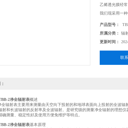
乙烯透光膜经常
我们现采用一种
面性能.这项技
产品型号：
TBB
所属分类：
辐
更新时间：
202
联
明：
/TBB-2净全辐射表
概述
系列净全辐射表主要用来测量由天空向下投射的和地球表面向上投射的全波
辐射和长波辐射的反射率及全波辐射。是研究级的测量净全辐射的理想仪器。测
精确测量、稳定性好及使用方便免维护等特点。
/TBB-2净全辐射表
基本原理