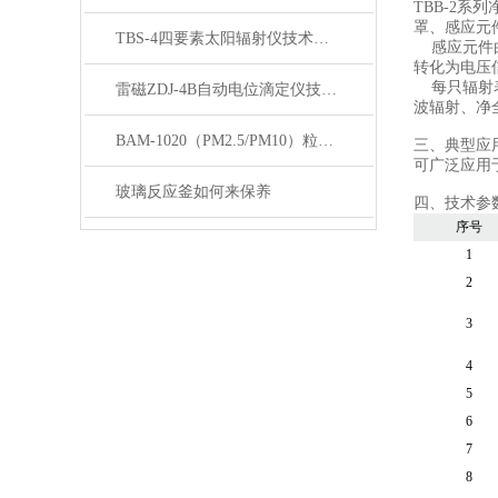
TBB-2
罩、感应元
TBS-4四要素太阳辐射仪技术参数
感应元件由
转化为电压
每只辐射表
雷磁ZDJ-4B自动电位滴定仪技术参数
波辐射、净
BAM-1020（PM2.5/PM10）粒子监测器
三、
典型
可广泛应用
玻璃反应釜如何来保养
四、
技术参
序号
1
2
3
4
5
6
7
8