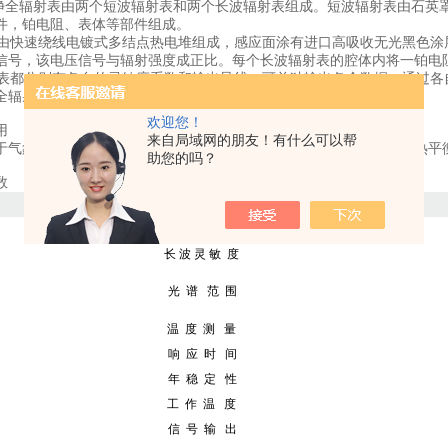
系列净全辐射表由两个短波辐射表和两个长波辐射表组成。短波辐射表由石
件，铂电阻、表体等部件组成。
快速绕线电镀式多结点热电堆组成，感应面涂有进口高吸收无光黑色涂
信号，该电压信号与辐射强度成正比。每个长波辐射表的腔体内将一铂电
都分别有各自的灵敏度系数和输出导线，可单独输出各个数据。通过各
全辐射、短波反射率和长波反射率。
欢迎您！
应用
来自局域网的朋友！有什么可以帮
于气象、农林业、建筑科学、道路安全等领域的蒸腾计算、热应力和热平
助您的吗？
数
名称
短 波 灵 敏 度
长 波 灵 敏 度
光 谱 范 围
温 度 测 量
响 应 时 间
年 稳 定 性
工 作 温 度
信 号 输 出