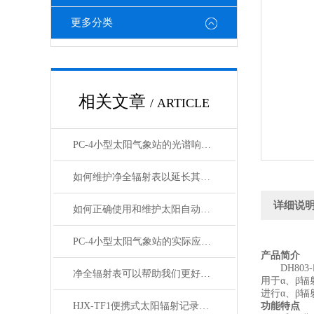
更多分类
相关文章
/ ARTICLE
PC-4小型太阳气象站的光谱响应与校准方法
如何维护净全辐射表以延长其使用寿命？
详细说
如何正确使用和维护太阳自动跟踪直接辐射表？
PC-4小型太阳气象站的实际应用价值
产品简介
DH803
净全辐射表可以帮助我们更好地理解和利用太阳辐射
用于α、β
进行α、β
HJX-TF1便携式太阳辐射记录仪能够准确捕捉太阳辐射的变化
功能特点