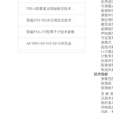
采用进口
可测量α、
TBS-4四要素太阳辐射仪技术参数
探测和测
调查环境
测定惰性
雷磁ZDY-502水分滴定仪技术参数
建筑装饰
超阈值报
雷磁PXS-270型离子计技术参数
声响频率
可设置剂
便携式，
AP-9901/AP-01P/AP-02B无油真空/压力泵
超低功耗
LCD液晶
计数率显示C
在操作放
阻塞报
电池失效
技术指标
测量范围：CP
探测器：M
探测效率：Sr-
灵 敏 度： 3
仪器本底：
相对基本误
供电电源：
功耗：整机