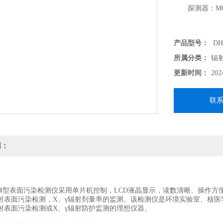
探测器：MCA
产品型号：
DH
所属分类：
辐
更新时间：
202
联
明：
-Ⅱ型表面污染检测仪采用单片机控制，LCD液晶显示，读数清晰、操作
辐射表面污染检测，X、γ辐射剂量率的监测。该检测仪是环境实验室、核
辐射表面污染检测或X、γ辐射防护监测的理想仪器。