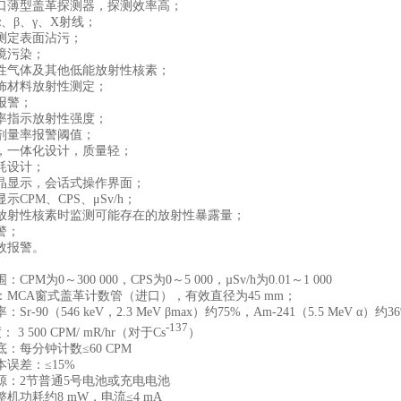
薄型盖革探测器，探测效率高；
β、γ、X射线；
定表面沾污；
污染；
气体及其他低能放射性核素；
材料放射性测定；
警；
指示放射性强度；
量率报警阈值；
一体化设计，质量轻；
设计；
显示，会话式操作界面；
PM、CPS、μSv/h；
射性核素时监测可能存在的放射性暴露量；
警；
报警。
M为0～300 000，CPS为0～5 000，µSv/h为0.01～1 000
CA窗式盖革计数管（进口），有效直径为45 mm；
90（546 keV，2.3 MeV βmax）约75%，Am-241（5.5 MeV α）约3
-137
 500 CPM/ mR/hr（对于Cs
）
每分钟计数≤60 CPM
差：≤15%
2节普通5号电池或充电电池
功耗约8 mW，电流≤4 mA