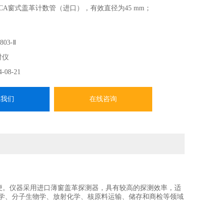
窗式盖革计数管（进口），有效直径为45 mm；
803-Ⅱ
射仪
4-08-21
系我们
在线咨询
方便。仪器采用进口薄窗盖革探测器，具有较高的探测效率，适
医学、分子生物学、放射化学、核原料运输、储存和商检等领域