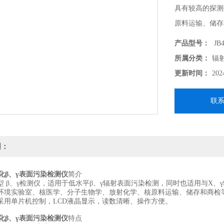
具有较高的探测
原料运输、储存
理想仪器，该仪
产品型号：
JB4
所属分类：
辐
更新时间：
202
联
明：
智能化β、γ表面污染检测仪
简介
0型 β、γ检测仪，适用于低水平β、γ辐射表面污染检测，同时也适用与X
环境实验室、核医学、分子生物学、放射化学、核原料运输、储存和商检等
采用单片机控制，LCD液晶显示，读数清晰、操作方便。
智能化β、γ表面污染检测仪
特点