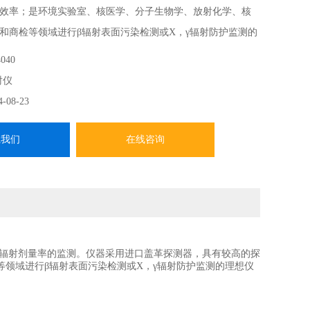
效率；是环境实验室、核医学、分子生物学、放射化学、核
和商检等领域进行β辐射表面污染检测或X，γ辐射防护监测的
器采用单片机控制，LCD液晶显示，读数清晰、操作方便。
040
射仪
4-08-23
系我们
在线咨询
、γ辐射剂量率的监测。仪器采用进口盖革探测器，具有较高的探
领域进行β辐射表面污染检测或X，γ辐射防护监测的理想仪