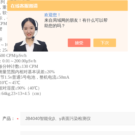
阵列，探测效率高
，重量轻
，软件功能强
欢迎您！
显示，会话式操作界面
来自局域网的朋友！有什么可以帮
M、CPS、μSv/h
助您的吗？
警
标
～106
25cm2
0 CPM/μSv/h
01～200.00µSv/h
分钟计数≤130 CPM
测量范围内相对基本误差≤20%
节1.5v普通5号电池，整机电流≤50mA
10℃～45℃
对湿度≤90%（40℃）
4kg;23×13×4.5（cm）
产品：