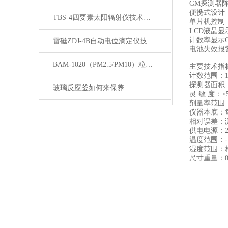
GM探测器
便携式设计
TBS-4四要素太阳辐射仪技术参数
单片机控制
LCD液晶
计数率显示CP
雷磁ZDJ-4B自动电位滴定仪技术参数
电池失效报
BAM-1020（PM2.5/PM10）粒子监测器
主要技术指
计数范围：1
探测器面积：
玻璃反应釜如何来保养
灵 敏 度：≥50
剂量率范围：0.
仪器本底：每
相对误差：
供电电源：2
温度范围：-
湿度范围：相
尺寸重量：0.6