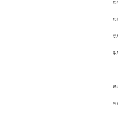
您
您
联
常
详
补