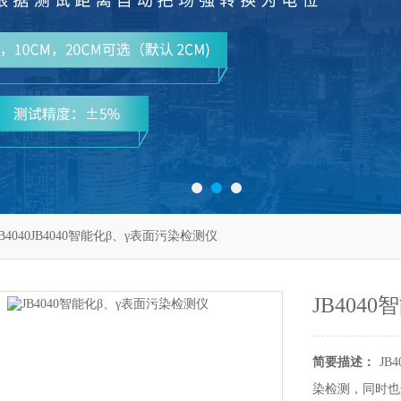
JB4040JB4040智能化β、γ表面污染检测仪
JB404
简要描述：
JB
染检测，同时也