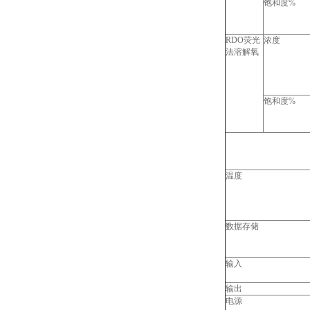
饱和度%
RDO荧光
浓度
法溶解氧
饱和度%
温度
数据存储
输入
输出
电源