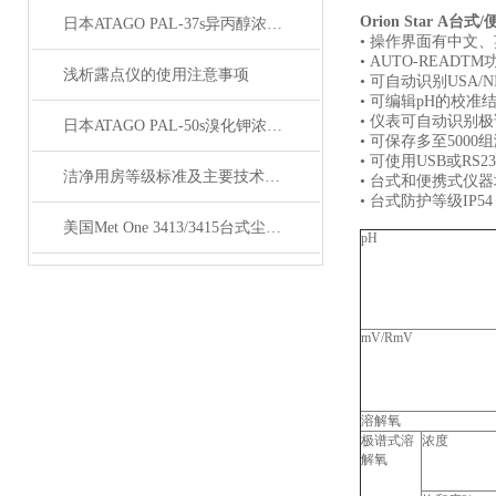
Orion Star A
日本ATAGO PAL-37s异丙醇浓度计应用指导
• 操作界面有中文
• AUTO-RE
浅析露点仪的使用注意事项
• 可自动识别USA/N
• 可编辑pH的校
• 仪表可自动识别
日本ATAGO PAL-50s溴化钾浓度计应用指导
• 可保存多至500
• 可使用USB或
洁净用房等级标准及主要技术指标
• 台式和便携式仪
• 台式防护等级IP5
美国Met One 3413/3415台式尘埃粒子计数器
pH
mV/RmV
溶解氧
极谱式溶
浓度
解氧