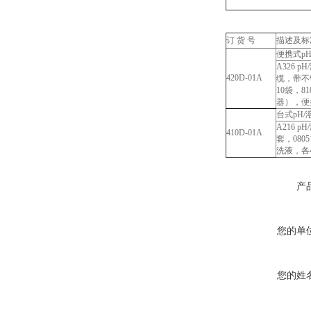
订
货
号
描述及标
便携式p
A326 
420D-01A
缆，带不锈
10袋，8
器），便
台式pH/
A216 pH/
410D-01A
套，
0805
洗液，各
产
您的单
您的姓