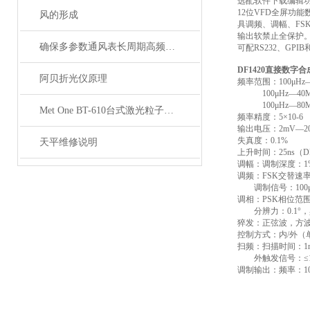
选配软件下载编辑
12位VFD全屏功能数
风的形成
具调频、调幅、FS
输出软禁止全保护
确保多参数通风表长周期高频率使用下数据准确性的实操指南
可配RS232、GPIB
DF1420直接数字
阿贝折光仪原理
频率范围：100μHz—
100μHz—40MH
100μHz—80MH
Met One BT-610台式激光粒子计数器技术参数
频率精度：5×10-6
输出电压：2mV—20
失真度：0.1%
天平维修说明
上升时间：25ns（DF1
调幅：调制深度：1%—
调频：FSK交替速率：0
调制信号：100μHz
调相：PSK相位范围：0
分辨力：0.1°，
猝发：正弦波，方波，1
控制方式：内/外（
扫频：扫描时间：1ms
外触发信号：≤1k
调制输出：频率：100μ