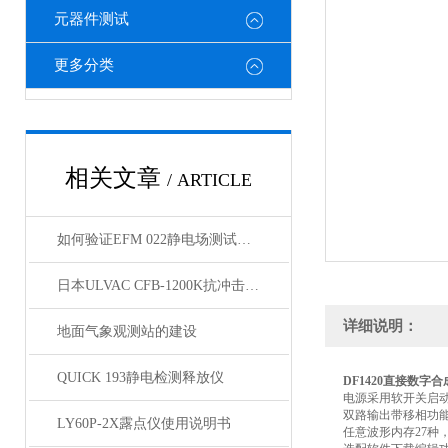
元器件测试
更多分类
相关文章
/ ARTICLE
如何验证EFM 022静电场测试仪精准“看见”静电？
日本ULVAC CFB-1200K抗冲击分子泵技术资料
详细说明：
地面气象观测站的建设
QUICK 193静电检测释放仪
DF1420直接数字
电源采用软开关启
双路输出带移相功
LY60P-2X露点仪使用说明书
任意波形内存27种