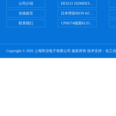
公司介绍
DESCO 19290DESCO 1929
在线留言
日本理音RION KC-51/KC-52
联系我们
CPM374德国KLEINWAECHTER
Copyright © 2026 上海民仪电子有限公司 版权所有 技术支持：
化工