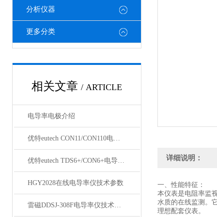
分析仪器
更多分类
相关文章
/ ARTICLE
电导率电极介绍
优特eutech CON11/CON110电导率仪
详细说明：
优特eutech TDS6+/CON6+电导率仪
HGY2028在线电导率仪技术参数
一、性能特征：
本仪表是电阻率监
水质的在线监测。
雷磁DDSJ-308F电导率仪技术参数
理想配套仪表。