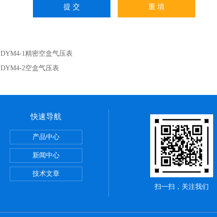
：
DYM4-1精密空盒气压表
：
DYM4-2空盒气压表
快速导航
19290重锤式表面电阻测试仪
产品中心
KC-52便携式激光粒子计数器
新闻中心
CHTER CPM374静电平板监测器
技术文章
扫一扫，关注我们