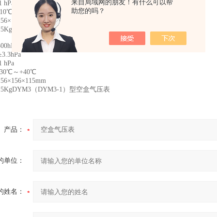
来自局域网的朋友！有什么可以帮
 hPa
助您的吗？
0℃～+40℃
×156×115mm
5Kg
hPa～1020hPa
3.3hPa
 hPa
0℃～+40℃
×156×115mm
5KgDYM3（DYM3-1）型空盒气压表
产品：
的单位：
的姓名：