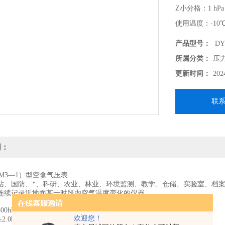
Z小分格：1 hPa
使用温度：-10℃
产品型号：
DY
所属分类：
压
更新时间：
202
联
明：
YM3—1）型空盒气压表
站、国防、*、科研、农业、林业、环境监测、教学、仓储、实验室、档
连续记录近地面某一时段内空气温度变化的仪器
hPa～1064hPa
欢迎您！
2.0hPa