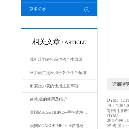
更多分类
相关文章
/ ARTICLE
浅析压力表轻敲位移产生原因
压力表广泛应用于各个生产领域
详细说
耐震压力表的使用注意事项
pH电极的使用及维护
DYM3（D
用于气象台
等部门用来
美国MetOne HHPC6+手持式粒子计数器技术参数
DYM3
测量范围：800
美国MONROE ME282A静电场测试仪技术参数
准 确 度：≤±