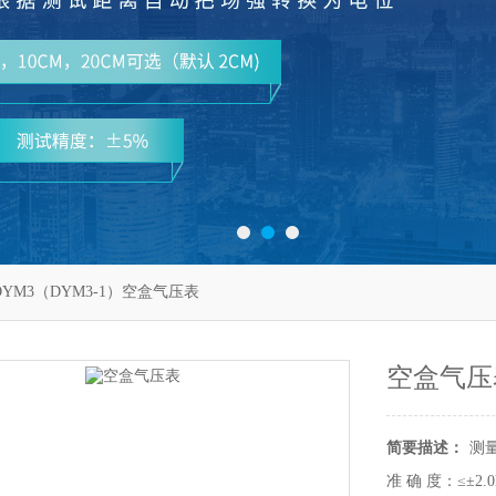
DYM3（DYM3-1）空盒气压表
空盒气压
简要描述：
测量
准 确 度：≤±2.0