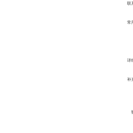
联
常
详
补