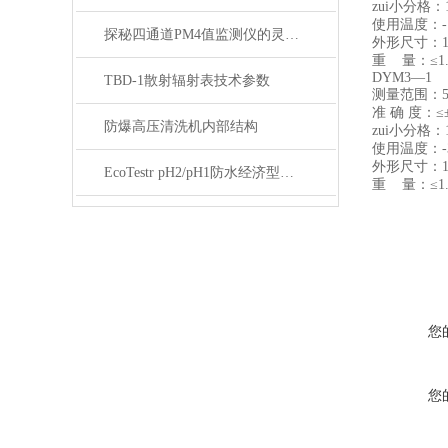
zui小分格：1
使用温度：-1
探秘四通道PM4值监测仪的灵活配置潜力
外形尺寸：156
重 量：≤1.
DYM3—1
TBD-1散射辐射表技术参数
测量范围：500
准 确 度：≤±
防爆高压清洗机内部结构
zui小分格：1
使用温度：-3
外形尺寸：156
EcoTestr pH2/pH1防水经济型测试笔
重 量：≤1.
您
您