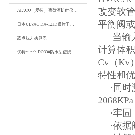
改变软管
ATAGO（爱拓）葡萄酒折射仪在酿酒时测量葡萄浓度的应用
平衡阀
日本ULVAC DA-121D膜片干式真空泵技术资料
当输入C
露点压力换算表
计算体积
优特eutech DO300防水型便携式溶氧仪
Cv（K
特性和
·同时测
2068KP
·牢固
·依据阀