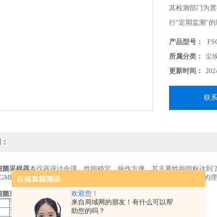
其检测部门为贯
行“定期监测"
产品型号：
FS
所属分类：
尘
更新时间：
202
联
明：
游细菌采样器
本仪器设计合理，性能稳定，操作方便，其主要性能指标达到
GMP 第十五条，对“洁净室（区）内空气的微生物数"进行“定期监测"的
欢迎您！
游细菌采样器
主要技术指标
来自局域网的朋友！有什么可以帮
50L/min
助您的吗？
5min;10min;20min（1～99min任选）