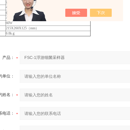
设置周期和倒计时供选择
40mmX0.3mm
ф 90X15mm
AC220V/50Hz
60W
215X260X125（mm）
6.8kｇ
产品：
的单位：
的姓名：
系电话：