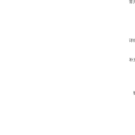
常
详
补