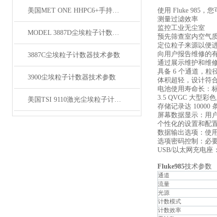
美国MET ONE HHPC6+手持式尘埃粒子计数器
使用 Fluke 985
测量过滤效率
监控工业无尘室
MODEL 3887D尘埃粒子计数器技术参数
预先筛查室内空气质
定位粒子来源以便
向用户报告维修的
3887C尘埃粒子计数器技术参数
通过展示维护和维
具备 6 个通道，粒径范
3900尘埃粒子计数器技术参数
体积超轻，设计符
电池使用寿命长：标
3.5 QVGC 
美国TSI 9110激光尘埃粒子计数器技术参数
存储记录达 1000
屏幕数据显示：用
个性化的设置和配
数据输出选项：使用
选项密码控制：必
USB/以太网充电
Fluke985
技术参数
通道
流量
光源
计数模式
计数效率