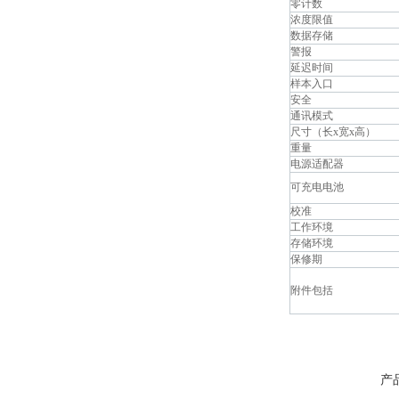
零计数
浓度限值
数据存储
警报
延迟时间
样本入口
安全
通讯模式
尺寸（长x宽x高）
重量
电源适配器
可充电电池
校准
工作环境
存储环境
保修期
附件包括
产